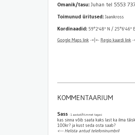
Omanik/tasu:
Juhan tel 5553 737
Toimunud üritused:
Jaanikross
Kordinaadid:
59°2'48'' N / 25°6'46'' 
Google Maps link
-=|=-
Regio kaardi link
-
KOMMENTAARIUM
Sass
- 1 aastakÃ¼mmet tagasi
kas sinna võib saata kaks last ka ilma täis
100kr? ja kust seda osta saab?
<--- Helista antud telefoninumbril