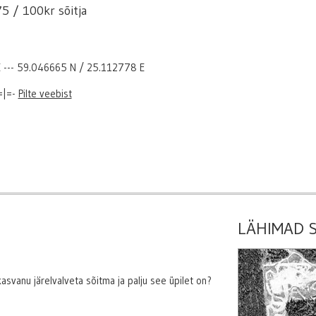
5 / 100kr sõitja
E --- 59.046665 N / 25.112778 E
=|=-
Pilte veebist
LÄHIMAD 
kasvanu järelvalveta sõitma ja palju see üpilet on?