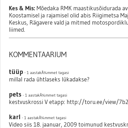
Kes & Mis:
Mõedaka RMK maastikusõidurada ava
Koostamisel ja rajamisel olid abis Riigimetsa M
Keskus, Rägavere vald ja mitmed motospordikl
liimed.
KOMMENTAARIUM
tüüp
- 1 aastakÃ¼mmet tagasi
millal rada ühtlaseks lükadakse?
pets
- 1 aastakÃ¼mmet tagasi
kestvuskrossi V etapp: http://toru.ee/view/7
karl
- 1 aastakÃ¼mmet tagasi
Video siis 18. jaanuar, 2009 toimunud kestvuskr