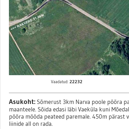
22232
Vaadatud:
Asukoht:
Sõmerust 3km Narva poole pööra pa
maanteele. Sõida edasi läbi Vaeküla kuni Mõeda
pööra mööda peateed paremale. 450m pärast v
liinide all on rada.