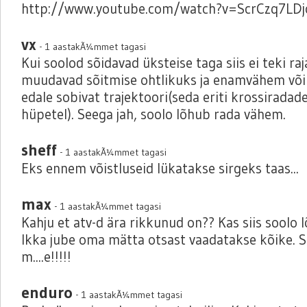
http://www.youtube.com/watch?v=ScrCzq7LDj
vx
- 1 aastakÃ¼mmet tagasi
Kui soolod sõidavad üksteise taga siis ei teki raj
muudavad sõitmise ohtlikuks ja enamvähem või
edale sobivat trajektoori(seda eriti krossiradade
hüpetel). Seega jah, soolo lõhub rada vähem.
sheff
- 1 aastakÃ¼mmet tagasi
Eks ennem võistluseid lükatakse sirgeks taas...
max
- 1 aastakÃ¼mmet tagasi
Kahju et atv-d ära rikkunud on?? Kas siis soolo
Ikka jube oma mätta otsast vaadatakse kõike. Sõ
m....e!!!!!
enduro
- 1 aastakÃ¼mmet tagasi