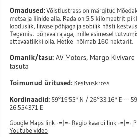
Omadused:
Võistlustrass on märgitud Mõed
metsa ja liinide alla. Rada on 5.5 kilomeetrit pik
looduslik, liivase põhjaga ja sobilik hästi kestvu
Tegemist põneva rajaga, mille esimesel tutvumis
ettevaatlikki olla. Hetkel hõlmab 160 hektarit.
Omanik/tasu:
AV Motors, Margo Kivivare
tasuta
Toimunud üritused:
Kestvuskross
Kordinaadid:
59°19'55'' N / 26°33'16'' E --- 
26.554371 E
Google Maps link
-=|=-
Regio kaardi link
-=|=-
P
Youtube video